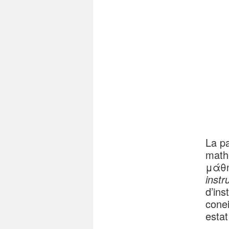
La p
math
μάθη
instr
d’ins
cone
estat