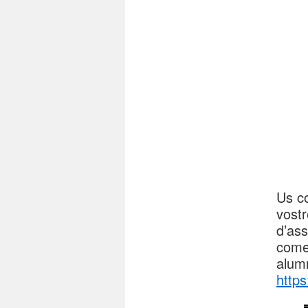
Us co
vostr
d’ass
come
alumn
http