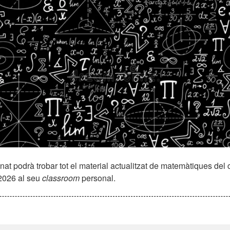
nat podrà trobar tot el material actualitzat de matemàtiques del 
2026 al seu
classroom
personal.