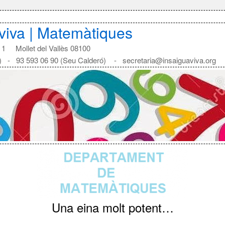
aviva | Matemàtiques
1 Mollet del Vallès 08100
) - 93 593 06 90 (Seu Calderó) - secretaria@insaiguaviva.org
Una eina molt potent…