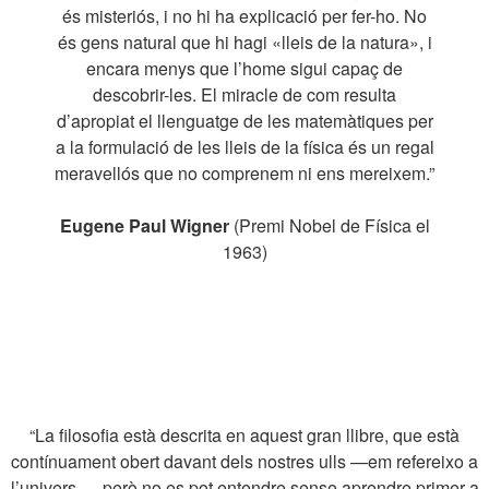
és misteriós, i no hi ha explicació per fer-ho. No
és gens natural que hi hagi «lleis de la natura», i
encara menys que l’home sigui capaç de
descobrir-les. El miracle de com resulta
d’apropiat el llenguatge de les matemàtiques per
a la formulació de les lleis de la física és un regal
meravellós que no comprenem ni ens mereixem.”
Eugene Paul Wigner
(Premi Nobel de Física el
1963)
“La filosofia està descrita en aquest gran llibre, que està
contínuament obert davant dels nostres ulls —em refereixo a
l’univers—, però no es pot entendre sense aprendre primer a