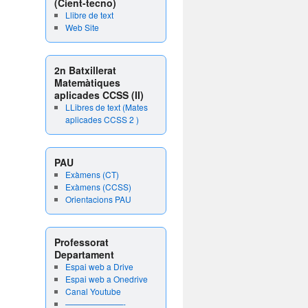
(Cient-tecno)
Llibre de text
Web Site
2n Batxillerat
Matemàtiques
aplicades CCSS (II)
LLibres de text (Mates
aplicades CCSS 2 )
PAU
Exàmens (CT)
Exàmens (CCSS)
Orientacions PAU
Professorat
Departament
Espai web a Drive
Espai web a Onedrive
Canal Youtube
———————-