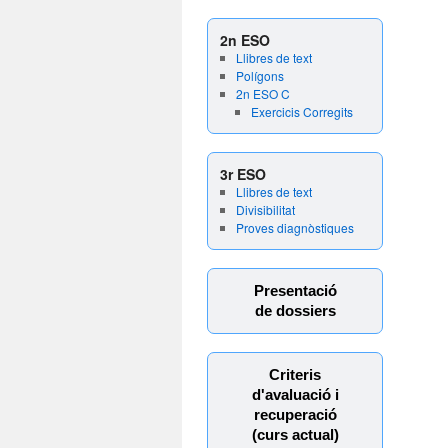
2n ESO
Llibres de text
Polígons
2n ESO C
Exercicis Corregits
3r ESO
Llibres de text
Divisibilitat
Proves diagnòstiques
Presentació
de dossiers
Criteris
d'avaluació i
recuperació
(curs actual)