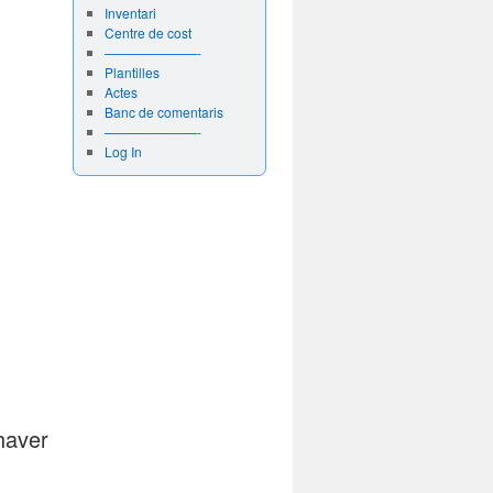
Inventari
Centre de cost
———————-
Plantilles
Actes
Banc de comentaris
———————-
Log In
haver