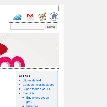
4t ESO
Llibres de text
Competències bàsiques
Suport teòric a 4t ESO
Exercicis
Equacions segon
grau
Sistemes