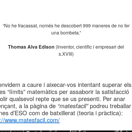
“No he fracassat, només he descobert 999 maneres de no fer
una bombeta.”
Thomas Alva Edison
(Inventor, científic i empresari del
s.XVIII)
nvidem a caure i aixecar-vos intentant superar els
es “límits” matemàtics per assaborir la satisfacció
olir qualsevol repte que se us presenti. Per anar
nçant, a la pàgina de
“matesfacil”
podreu treballar
es d’ESO com de batxillerat (teoria i pràctica):
s://www.matesfacil.com/