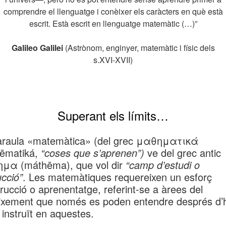
comprendre el llenguatge i conèixer els caràcters en què està
escrit. Està escrit en llenguatge matemàtic (…)”
Galileo Galilei
(Astrònom, enginyer, matemàtic i físic dels
s.XVI-XVII)
Superant els límits…
araula «matemàtica» (del grec μαθηματικά
ēmatiká,
“coses que s’aprenen”)
ve del grec antic
μα (máthēma), que vol dir
“camp d’estudi o
ucció”
. Les matemàtiques requereixen un esforç
trucció o aprenentatge, referint-se a àrees del
ixement que només es poden entendre després d’
 instruït en aquestes.