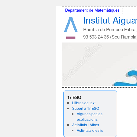
Departament de Matemàtiques
Institut Aigu
Rambla de Pompeu Fabra, 
93 593 24 36 (Seu Rambla
1r ESO
Llibres de text
Suport a 1r ESO
Algunes petites
explicacions
Activitats i Altres
Activitats d’estiu