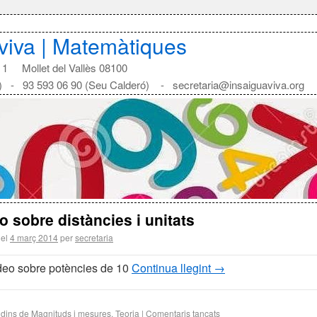
aviva | Matemàtiques
1 Mollet del Vallès 08100
) - 93 593 06 90 (Seu Calderó) - secretaria@insaiguaviva.org
o sobre distàncies i unitats
 el
4 març 2014
per
secretaria
deo sobre potències de 10
Continua llegint
→
 dins de
Magnituds i mesures
,
Teoria
|
Comentaris tancats