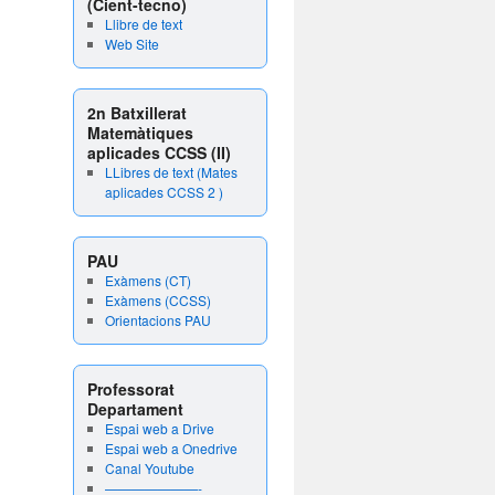
(Cient-tecno)
Llibre de text
Web Site
2n Batxillerat
Matemàtiques
aplicades CCSS (II)
LLibres de text (Mates
aplicades CCSS 2 )
PAU
Exàmens (CT)
Exàmens (CCSS)
Orientacions PAU
Professorat
Departament
Espai web a Drive
Espai web a Onedrive
Canal Youtube
———————-