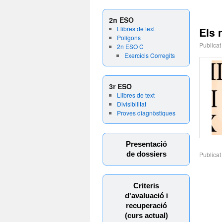
2n ESO
Llibres de text
Els
Polígons
Publicat
2n ESO C
Exercicis Corregits
3r ESO
Llibres de text
Divisibilitat
Proves diagnòstiques
Presentació
de dossiers
Publicat
Criteris
d'avaluació i
recuperació
(curs actual)