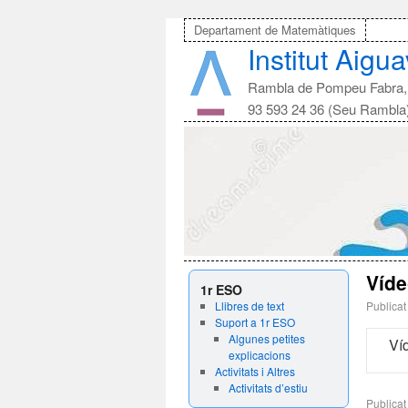
Departament de Matemàtiques
Institut Aigu
Rambla de Pompeu Fabra, 
93 593 24 36 (Seu Rambla
Víde
1r ESO
Llibres de text
Publicat
Suport a 1r ESO
Algunes petites
Ví
explicacions
Activitats i Altres
Activitats d’estiu
Publicat