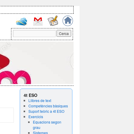
4t ESO
Llibres de text
Competències bàsiques
Suport teòric a 4t ESO
Exercicis
Equacions segon
grau
Sistemes