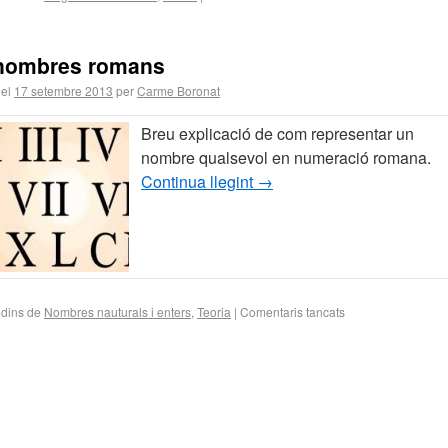
 nombres romans
 el
17 setembre 2013
per
Carme Boronat
Breu explicació de com representar un
nombre qualsevol en numeració romana.
Continua llegint
→
 dins de
Nombres nauturals i enters
,
Teoria
|
Comentaris tancats