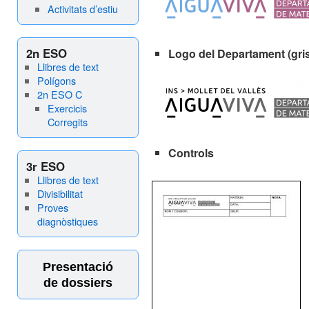
Activitats d’estiu
2n ESO
Logo del Departament (gri
Llibres de text
Polígons
2n ESO C
Exercicis
Corregits
Controls
3r ESO
Llibres de text
Divisibilitat
Proves
diagnòstiques
Presentació
de dossiers