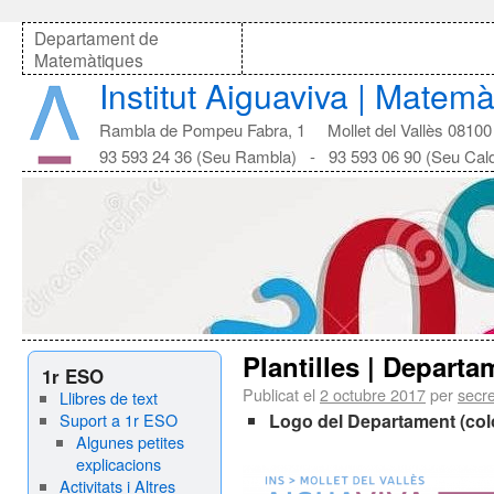
Departament de
Matemàtiques
Institut Aiguaviva | Matem
Rambla de Pompeu Fabra, 1 Mollet del Vallès 08100
93 593 24 36 (Seu Rambla) - 93 593 06 90 (Seu Cal
Plantilles | Depart
1r ESO
Publicat el
2 octubre 2017
per
secre
Llibres de text
Suport a 1r ESO
Logo del Departament (col
Algunes petites
explicacions
Activitats i Altres