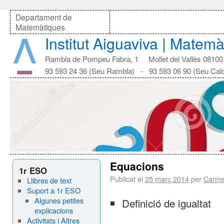
Departament de
Matemàtiques
Institut Aiguaviva | Matem
Rambla de Pompeu Fabra, 1 Mollet del Vallès 08100
93 593 24 36 (Seu Rambla) - 93 593 06 90 (Seu Cal
Equacions
1r ESO
Publicat el
25 març 2014
per
Carme
Llibres de text
Suport a 1r ESO
Algunes petites
Definició de igualtat
explicacions
Activitats i Altres