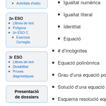
Igualtat numèrica
Activitats d’estiu
Igualtat literal
2n ESO
Llibres de text
Identitat
Polígons
2n ESO C
Exercicis
Equació
Corregits
# d’incògnites
3r ESO
Equació polinòmica
Llibres de text
Divisibilitat
Proves
Grau d’una equació po
diagnòstiques
Solució d’una equació
Presentació
de dossiers
Esquema resolució equ