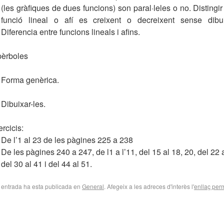
(les gràfiques de dues funcions) son paral·leles o no. Distingir
funció lineal o afí es creixent o decreixent sense dibuix
Diferencia entre funcions lineals i afins.
pèrboles
Forma genèrica.
Dibuixar-les.
rcicis:
De l’1 al 23 de les pàgines 225 a 238
De les pàgines 240 a 247, de l1 a l’11, del 15 al 18, 20, del 22 
del 30 al 41 i del 44 al 51.
 entrada ha esta publicada en
General
. Afegeix a les adreces d'interès l'
enllaç per