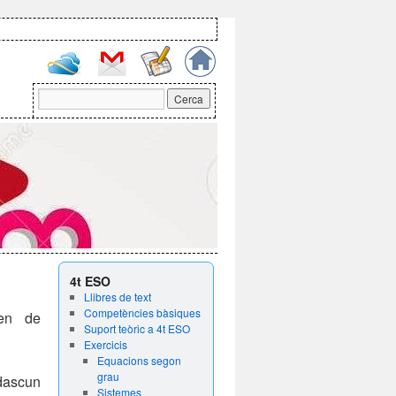
4t ESO
Llibres de text
Competències bàsiques
gen de
Suport teòric a 4t ESO
Exercicis
Equacions segon
grau
dascun
Sistemes