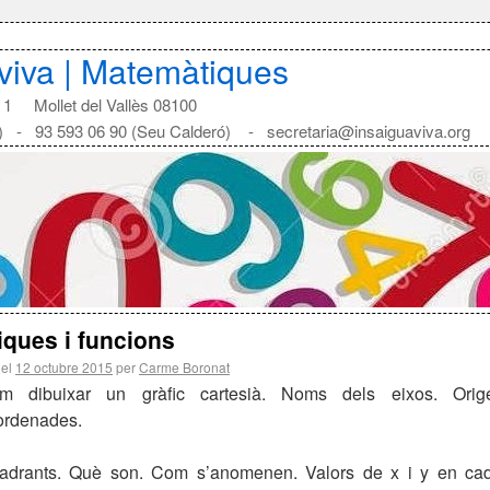
aviva | Matemàtiques
1 Mollet del Vallès 08100
) - 93 593 06 90 (Seu Calderó) - secretaria@insaiguaviva.org
iques i funcions
 el
12 octubre 2015
per
Carme Boronat
m dibuixar un gràfic cartesià. Noms dels eixos. Ori
ordenades.
adrants. Què son. Com s’anomenen. Valors de x i y en ca