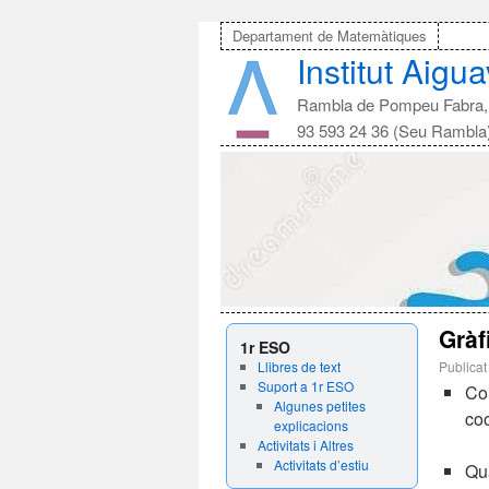
Departament de Matemàtiques
Institut Aigu
Rambla de Pompeu Fabra, 
93 593 24 36 (Seu Rambla
Gràf
1r ESO
Llibres de text
Publicat
Suport a 1r ESO
Co
Algunes petites
co
explicacions
Activitats i Altres
Activitats d’estiu
Qu