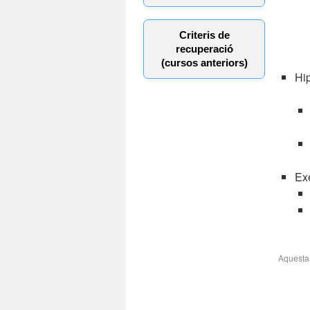
Criteris de
recuperació
(cursos anteriors)
Hi
Exe
Aquesta