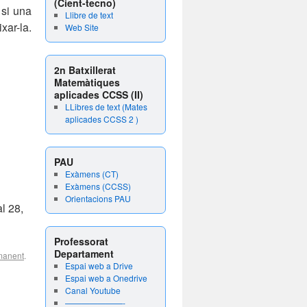
(Cient-tecno)
 si una
Llibre de text
ar-la.
Web Site
2n Batxillerat
Matemàtiques
aplicades CCSS (II)
LLibres de text (Mates
aplicades CCSS 2 )
PAU
Exàmens (CT)
Exàmens (CCSS)
Orientacions PAU
al 28,
Professorat
Departament
manent
.
Espai web a Drive
Espai web a Onedrive
Canal Youtube
———————-