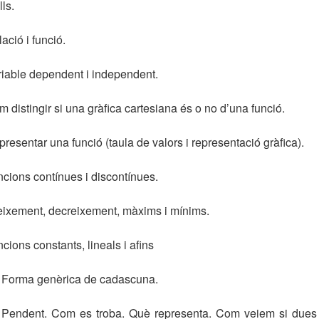
lls.
ació i funció.
riable dependent i independent.
 distingir si una gràfica cartesiana és o no d’una funció.
resentar una funció (taula de valors i representació gràfica).
cions contínues i discontínues.
eixement, decreixement, màxims i mínims.
cions constants, lineals i afins
Forma genèrica de cadascuna.
Pendent. Com es troba. Què representa. Com veiem si dues 