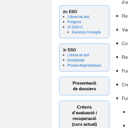
d’e
2n ESO
Rel
Llibres de text
Polígons
2n ESO C
Va
Exercicis Corregits
Com
3r ESO
Llibres de text
Rep
Divisibilitat
Proves diagnòstiques
Fun
Presentació
Cr
de dossiers
Fun
Criteris
d'avaluació i
recuperació
(curs actual)