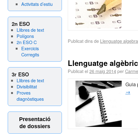
Activitats d’estiu
2n ESO
Llibres de text
Polígons
Publicat dins de
Llenguatge algebra
2n ESO C
Exercicis
Corregits
Llenguatge algèbric
Publicat el
26 maig 2014
per
Carme
3r ESO
Llibres de text
Guia 
Divisibilitat
→
Proves
diagnòstiques
Presentació
de dossiers