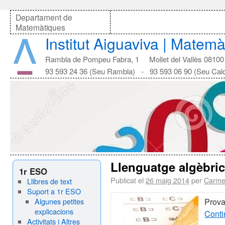
Departament de
Matemàtiques
Institut Aiguaviva | Matem
Rambla de Pompeu Fabra, 1 Mollet del Vallès 08100
93 593 24 36 (Seu Rambla) - 93 593 06 90 (Seu Cal
Llenguatge algèbric
1r ESO
Publicat el
26 maig 2014
per
Carme
Llibres de text
Suport a 1r ESO
Algunes petites
Prova
explicacions
Conti
Activitats i Altres