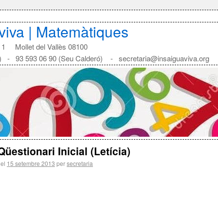
aviva | Matemàtiques
1 Mollet del Vallès 08100
) - 93 593 06 90 (Seu Calderó) - secretaria@insaiguaviva.org
Qüestionari Inicial (Letícia)
 el
15 setembre 2013
per
secretaria