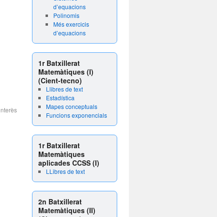
d’equacions
Polinomis
Més exercicis
d’equacions
1r Batxillerat
Matemàtiques (I)
(Cient-tecno)
Llibres de text
Estadística
Mapes conceptuals
interès
Funcions exponencials
1r Batxillerat
Matemàtiques
aplicades CCSS (I)
LLibres de text
2n Batxillerat
Matemàtiques (II)