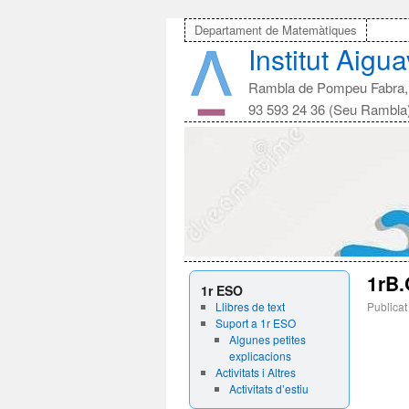
Departament de Matemàtiques
Institut Aigu
Rambla de Pompeu Fabra, 
93 593 24 36 (Seu Rambla
1rB.
1r ESO
Llibres de text
Publicat
Suport a 1r ESO
Algunes petites
explicacions
Activitats i Altres
Activitats d’estiu