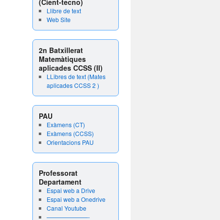
(Cient-tecno)
Llibre de text
Web Site
2n Batxillerat
Matemàtiques
aplicades CCSS (II)
LLibres de text (Mates
aplicades CCSS 2 )
PAU
Exàmens (CT)
Exàmens (CCSS)
Orientacions PAU
Professorat
Departament
Espai web a Drive
Espai web a Onedrive
Canal Youtube
———————-