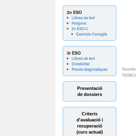
2n ESO
Llibres de text
Polígons
2n ESO C
Exercicis Corregits
3r ESO
Llibres de text
Divisibilitat
Aquesta
Proves diagnòstiques
l'
enllaç
Presentació
de dossiers
Criteris
d'avaluació i
recuperació
(curs actual)