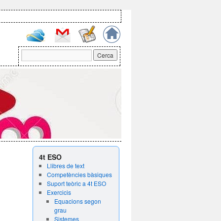
4t ESO
Llibres de text
Competències bàsiques
Suport teòric a 4t ESO
Exercicis
Equacions segon
grau
Sistemes